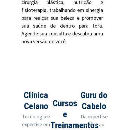
cirurgia plástica, nutrição e
fisioterapia, trabalhando em sinergia
para realçar sua beleza e promover
sua saúde de dentro para fora.
Agende sua consulta e descubra uma
nova versão de você.
Clínica
Guru do
Cursos
Celano
Cabelo
e
Tecnologia e
Da expertise
Treinamentos
expertise em
capilar ao